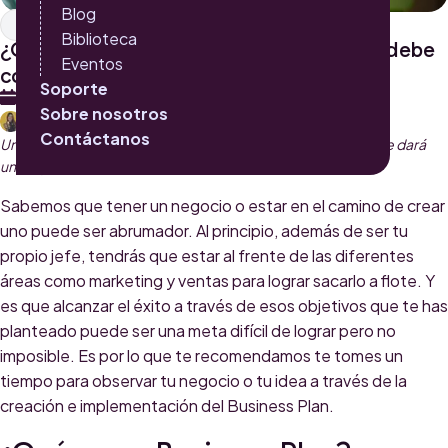
Blog
Inbound Marketing
Biblioteca
¿Qué es un Business Plan y qué puntos debe
Eventos
comprender?
Soporte
31 DE MAYO 2022
Sobre nosotros
LUISA MONTOYA
Contáctanos
Un Business Plan te ayudará a entender mejor tu negocio y te dará
una hoja de ruta para tomar decisiones más acertadas.
Sabemos que tener un negocio o estar en el camino de crear
uno puede ser abrumador. Al principio, además de ser tu
propio jefe, tendrás que estar al frente de las diferentes
áreas como marketing y ventas para lograr sacarlo a flote. Y
es que alcanzar el éxito a través de esos objetivos que te has
planteado puede ser una meta difícil de lograr pero no
imposible. Es por lo que te recomendamos te tomes un
tiempo para observar tu negocio o tu idea a través de la
creación e implementación del Business Plan.