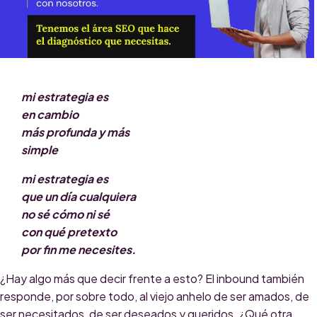
mi estrategia es
en cambio
más profunda y más
simple
mi estrategia es
que un día cualquiera
no sé cómo ni sé
con qué pretexto
por fin me necesites.
¿Hay algo más que decir frente a esto? El inbound también
responde, por sobre todo, al viejo anhelo de ser amados, de
ser necesitados, de ser deseados y queridos. ¿Qué otra