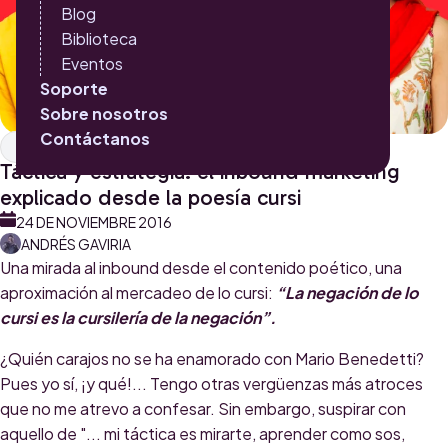
Blog
Biblioteca
Eventos
Soporte
Sobre nosotros
Contáctanos
Inbound Marketing
Táctica y estrategia: el inbound marketing
explicado desde la poesía cursi
24 DE NOVIEMBRE 2016
ANDRÉS GAVIRIA
Una mirada al inbound desde el contenido poético, una
aproximación al mercadeo de lo cursi:
“La negación de lo
cursi es la cursilería de la negación”.
¿Quién carajos no se ha enamorado con Mario Benedetti?
Pues yo sí, ¡y qué!... Tengo otras vergüenzas más atroces
que no me atrevo a confesar. Sin embargo, suspirar con
aquello de "... mi táctica es mirarte, aprender como sos,