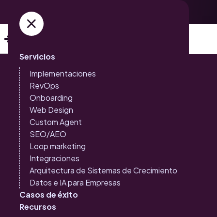
Adquiere ya tus entradas →
Servicios
Implementaciones
RevOps
Onboarding
Web Design
Inbound Marketing
Inteligencia Artificial
Custom Agent
Loop Marketing: la
SEO/AEO
evolución natural del
Loop marketing
Integraciones
Inbound hacia el
Arquitectura de Sistemas de Crecimiento
Datos e IA para Empresas
crecimiento sostenible
Casos de éxito
Recursos
Del embudo al infinito: el nuevo paradigma del