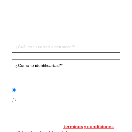
Triario’s Blog
Subscribe to our Blog and don’t miss anything!
Frecuencia
*
Cada nueva publicación
Mensual
Al enviar este formulario, acepta que Triario use su
información para contactarlo sobre sus productos y
servicios. Acepta nuestros
términos y condiciones
,