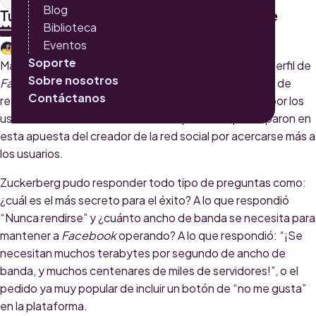
Blog
Tú preguntas, Mark Zuckerberg responde
Biblioteca
16 DE ABRIL 2015
Eventos
CATALINA MONTOYA
Soporte
Mark Zuckerberg anunció el pasado 14 de abril en su perfil de
Sobre nosotros
Facebook
que durante una hora, él mismo iba a tratar de
Contáctanos
responder todas las preguntas posibles planteadas por los
usuarios de
Facebook
. Cientos de personas participaron en
esta apuesta del creador de la red social por acercarse más a
los usuarios.
Zuckerberg pudo responder todo tipo de preguntas como:
¿cuál es el más secreto para el éxito? A lo que respondió
“Nunca rendirse” y ¿cuánto ancho de banda se necesita para
mantener a
Facebook
operando? A lo que respondió: “¡Se
necesitan muchos terabytes por segundo de ancho de
banda, y muchos centenares de miles de servidores!”, o el
pedido ya muy popular de incluir un botón de “no me gusta”
en la plataforma.