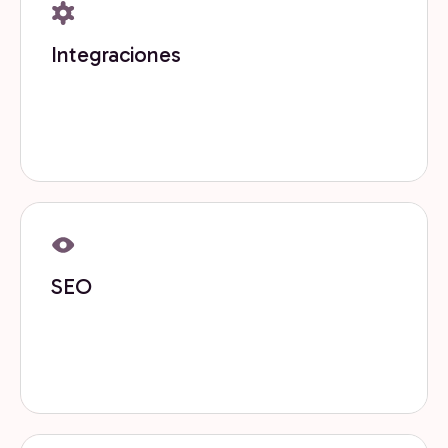
Integraciones
Conectamos tus herramientas, datos y procesos
para crear un ecosistema tecnológico sólido y
confiable.
Get now
SEO
Optimizamos tu visibilidad en buscadores y motores
de respuesta para atraer demanda calificada de
forma sostenible.
Get now