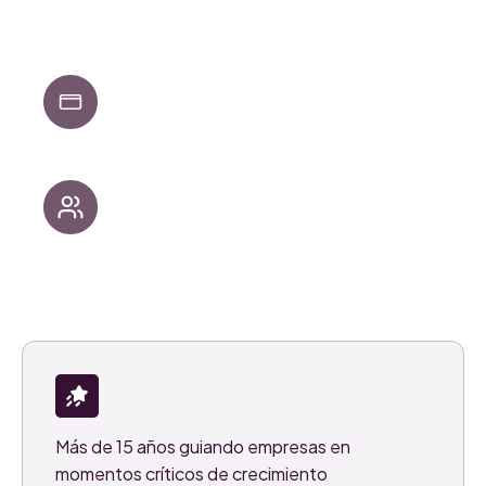
Socios estratégicos cuando se necesita
claridad, foco y alineación
Especialistas cuando es momento de ejecutar,
integrar y escalar
Más de 15 años guiando empresas en
momentos críticos de crecimiento