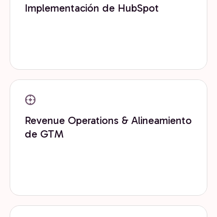
Implementación de HubSpot
Implementamos y configuramos HubSpot y tu stack
de growth para que funcione desde el día uno y
escale contigo.
Revenue Operations & Alineamiento
de GTM
Integramos RevOps con inteligencia artificial para
automatizar procesos, mejorar decisiones y escalar
más rápido.