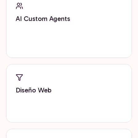
AI Custom Agents
Desarrollamos agentes de inteligencia artificial a
medida que automatizan tareas, potencian equipos
y la toma de decisiones
Diseño Web
Diseñamos sitios y landing pages orientados a
conversión, experiencia de usuario y crecimiento.