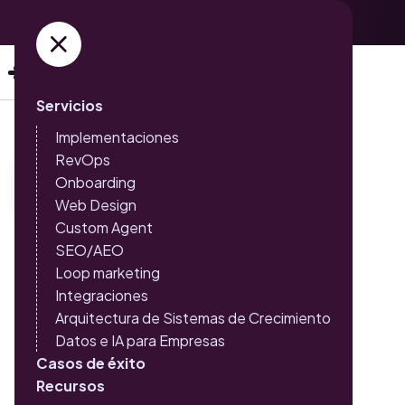
Adquiere ya tus entradas →
Servicios
Implementaciones
RevOps
Onboarding
Web Design
Custom Agent
SEO/AEO
Crea el sistema que se
Loop marketing
adapta tu negocio
Integraciones
Arquitectura de Sistemas de Crecimiento
Datos e IA para Empresas
Triario es una agencia de crecimiento que ayuda a las
Casos de éxito
empresas a alinear los ingresos, el marketing, la
Recursos
comercialización, las operaciones y la tecnología en un