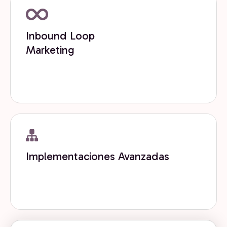
Inbound Loop
Marketing
Diseñamos loops de inbound que convierten
contenido, tráfico y datos en crecimiento continuo.
Get now
Implementaciones Avanzadas
Implementamos arquitecturas avanzadas de
HubSpot para escalar operaciones y GTM.