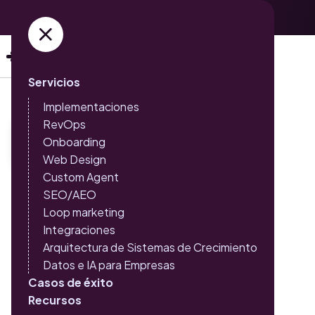
Adquiere ya tus entradas →
Servicios
Implementaciones
RevOps
Onboarding
Web Design
Custom Agent
SEO/AEO
Tienes objetivos grandes
Loop marketing
que alcanzar…
Integraciones
Arquitectura de Sistemas de Crecimiento
Nosotros tenemos el
Datos e IA para Empresas
Casos de éxito
camino para llevarte.
Recursos