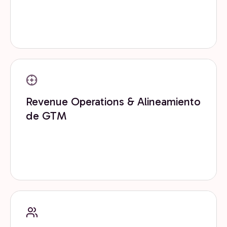
Implementamos y configuramos HubSpot y tu stack
de growth para que funcione desde el día uno y
escale contigo.
Revenue Operations & Alineamiento
de GTM
Integramos RevOps con inteligencia artificial para
automatizar procesos, mejorar decisiones y escalar
más rápido.