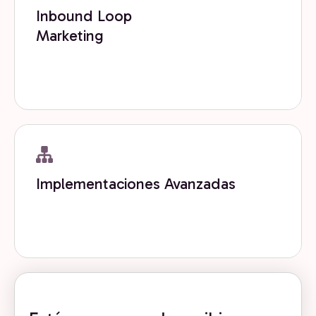
Inbound Loop
Marketing
Diseñamos loops de inbound que convierten
contenido, tráfico y datos en crecimiento continuo.
Get now
Implementaciones Avanzadas
Implementamos arquitecturas avanzadas de
HubSpot para escalar operaciones y GTM.