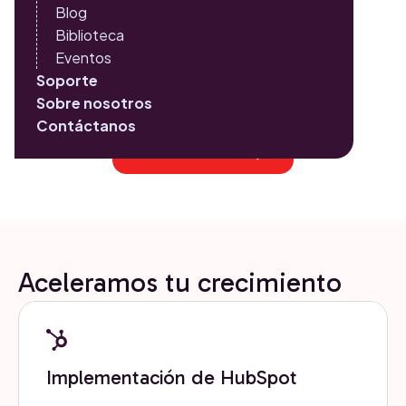
Blog
Para nosotros tus objetivos de negocio son prioridad,
Biblioteca
es por ello que nuestros servicios están diseñados para
Eventos
ayudarte a alcanzar tus metas y contribuir a tu
Soporte
crecimiento de forma escalable.
Sobre nosotros
Contáctanos
Solicitar Asesoría
Aceleramos tu crecimiento
Implementación de HubSpot