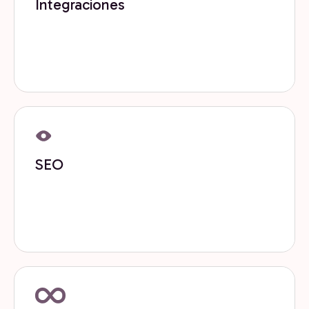
Integraciones
Conectamos tus herramientas, datos y procesos
para crear un ecosistema tecnológico sólido y
confiable.
Get now
SEO
Optimizamos tu visibilidad en buscadores y motores
de respuesta para atraer demanda calificada de
forma sostenible.
Get now