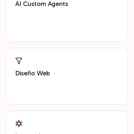
AI Custom Agents
Desarrollamos agentes de inteligencia artificial a
medida que automatizan tareas, potencian equipos
y la toma de decisiones
Diseño Web
Diseñamos sitios y landing pages orientados a
conversión, experiencia de usuario y crecimiento.