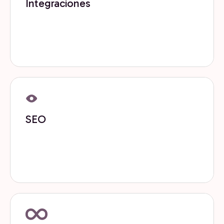
Integraciones
Conectamos tus herramientas, datos y procesos
para crear un ecosistema tecnológico sólido y
confiable.
Get now
SEO
Optimizamos tu visibilidad en buscadores y motores
de respuesta para atraer demanda calificada de
forma sostenible.
Get now