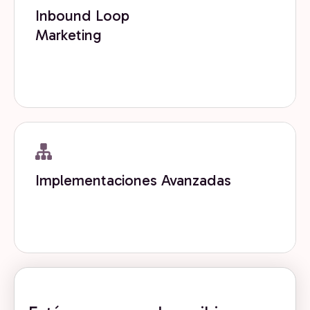
Inbound Loop
Marketing
Diseñamos loops de inbound que convierten
contenido, tráfico y datos en crecimiento continuo.
Get now
Implementaciones Avanzadas
Implementamos arquitecturas avanzadas de
HubSpot para escalar operaciones y GTM.