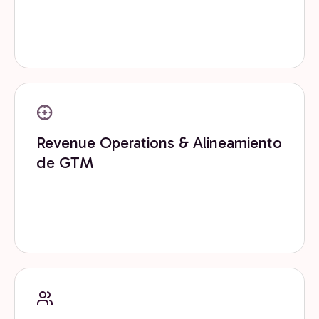
Implementamos y configuramos HubSpot y tu stack
de growth para que funcione desde el día uno y
escale contigo.
Revenue Operations & Alineamiento
de GTM
Integramos RevOps con inteligencia artificial para
automatizar procesos, mejorar decisiones y escalar
más rápido.