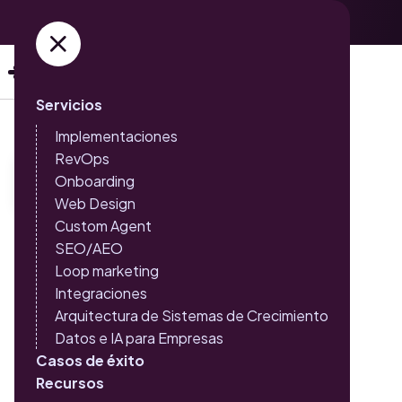
Adquiere ya tus entradas →
Servicios
Implementaciones
RevOps
Onboarding
Web Design
Custom Agent
SEO/AEO
Tienes objetivos grandes
Loop marketing
que alcanzar…
Integraciones
Arquitectura de Sistemas de Crecimiento
Nosotros tenemos el
Datos e IA para Empresas
Casos de éxito
camino para llevarte.
Recursos