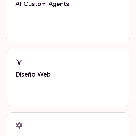
AI Custom Agents
Desarrollamos agentes de inteligencia artificial a
medida que automatizan tareas, potencian equipos
y la toma de decisiones
Diseño Web
Diseñamos sitios y landing pages orientados a
conversión, experiencia de usuario y crecimiento.