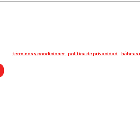
cación
lario, acepta que Triario use su información para contactarlo sobre s
estros
términos y condiciones
,
política de privacidad
y
hábeas 