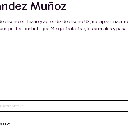
nández Muñoz
a de diseño en Triario y aprendiz de diseño UX, me apasiona af
a profesional íntegra. Me gusta ilustrar, los animales y pasar
Triario’s Blog
Subscribe to our Blog and don’t miss anything!