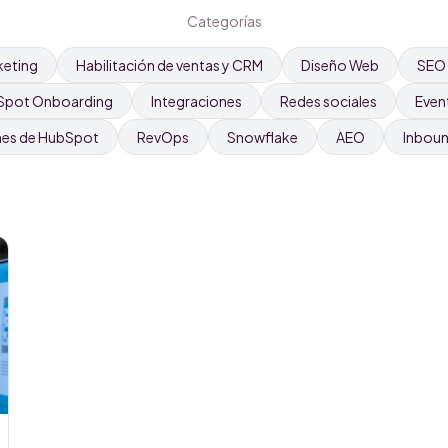
Categorías
keting
Habilitación de ventas y CRM
Diseño Web
SEO
Spot Onboarding
Integraciones
Redes sociales
Even
nes de HubSpot
RevOps
Snowflake
AEO
Inbou