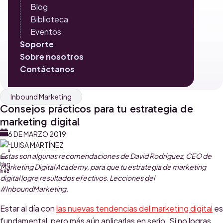
Blog
Biblioteca
Eventos
Soporte
Sobre nosotros
Contáctanos
Inbound Marketing
Consejos prácticos para tu estrategia de
marketing digital
6 DE MARZO 2019
LUISA MARTÍNEZ
Estas son algunas recomendaciones de David Rodríguez, CEO de
Marketing Digital Academy, para que tu estrategia de marketing
digital logre resultados efectivos. Lecciones del
#InboundMarketing.
Estar al día con
las nuevas tendencias del marketing digital
es
fundamental, pero más aún aplicarlas en serio. Si no logras