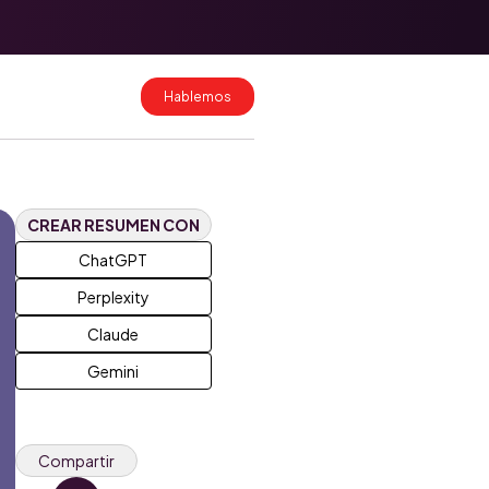
Migración de
datos a
HubSpot: cómo
hacerlo sin
Hablemos
perder
información
Costos de
implementación
de HubSpot en
Colombia y
CREAR RESUMEN CON
México 2026
ChatGPT
Perplexity
Claude
Gemini
Compartir