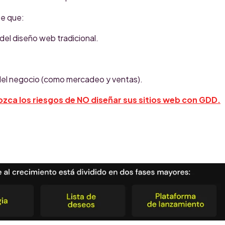
te que:
el diseño web tradicional.
 del negocio (como mercadeo y ventas).
zca los riesgos de NO diseñar sus sitios web con GDD.