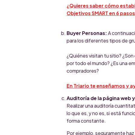
¿Quieres saber cómo establ
Objetivos SMART en 6 pasos
Buyer Personas:
A continuaci
para los diferentes tipos de gru
¿Quiénes visitan tu sitio? ¿So
por todo el mundo? ¿Es una e
compradores?
En Triario te enseñamos y 
Auditoría de la página web y 
Realizar una auditoría cuantit
lo que es, y no es, si está funci
forma constante.
Por ejemplo, seguramente ha