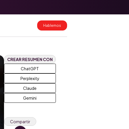
Migración de
datos a
HubSpot: cómo
hacerlo sin
Hablemos
perder
información
Costos de
implementación
de HubSpot en
Colombia y
CREAR RESUMEN CON
México 2026
ChatGPT
Perplexity
Claude
Gemini
Compartir