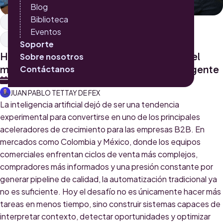
Blog
Biblioteca
Inbound Marketing
Integraciones
Eventos
Inteligencia Artificial
HubSpot Onboarding
Soporte
HubSpot IA (Breeze): cómo transformar el
Sobre nosotros
marketing B2B con automatización inteligente
Contáctanos
15 DE MAYO 2026
JUAN PABLO TETTAY DE FEX
La inteligencia artificial dejó de ser una tendencia
experimental para convertirse en uno de los principales
aceleradores de crecimiento para las empresas B2B. En
mercados como Colombia y México, donde los equipos
comerciales enfrentan ciclos de venta más complejos,
compradores más informados y una presión constante por
generar pipeline de calidad, la automatización tradicional ya
no es suficiente. Hoy el desafío no es únicamente hacer más
tareas en menos tiempo, sino construir sistemas capaces de
interpretar contexto, detectar oportunidades y optimizar