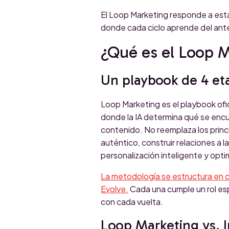
El Loop Marketing responde a esta 
donde cada ciclo aprende del anter
¿Qué es el Loop 
Un playbook de 4 eta
Loop Marketing es el playbook ofi
donde la IA determina qué se encu
contenido. No reemplaza los princi
auténtico, construir relaciones a 
personalización inteligente y opti
La metodología se estructura en c
Evolve.
Cada una cumple un rol esp
con cada vuelta.
Loop Marketing vs. I