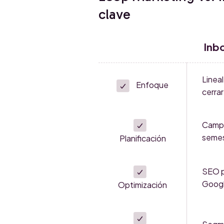
clave
Inb
Lineal
Enfoque
cerrar
Campa
semes
Planificación
SEO p
Goog
Optimización