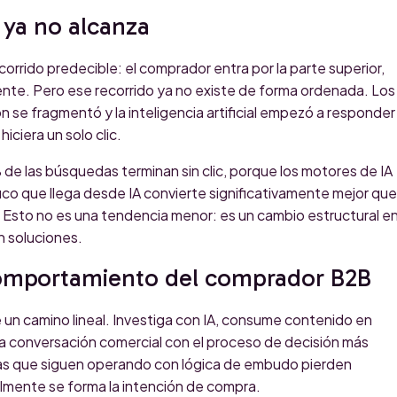
 ya no alcanza
orrido predecible: el comprador entra por la parte superior,
ente. Pero ese recorrido ya no existe de forma ordenada. Los
ón se fragmentó y la inteligencia artificial empezó a responder
iciera un solo clic.
e las búsquedas terminan sin clic, porque los motores de IA
ico que llega desde IA convierte significativamente mejor que
. Esto no es una tendencia menor: es un cambio estructural e
 soluciones.
omportamiento del comprador B2B
un camino lineal. Investiga con IA, consume contenido en
una conversación comercial con el proceso de decisión más
s que siguen operando con lógica de embudo pierden
almente se forma la intención de compra.