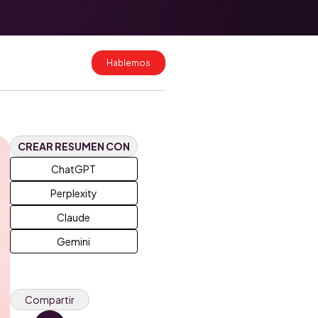
Migración de
datos a
HubSpot: cómo
hacerlo sin
Hablemos
perder
información
Costos de
implementación
de HubSpot en
Colombia y
CREAR RESUMEN CON
México 2026
ChatGPT
Perplexity
Claude
Gemini
Compartir