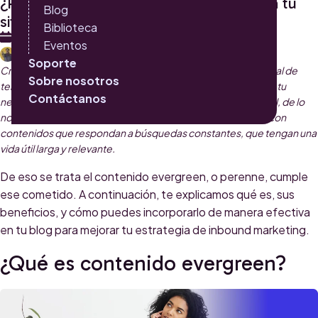
¿Por qué crear contenido evergreen para tu
Blog
sitio?
Biblioteca
21 DE AGOSTO 2024
Eventos
MARIO ALBERTO DUQUE CARDOZO
Soporte
Crear una estrategia de contenidos requiere una mezcla ideal de
Sobre nosotros
temas que atraigan a los consumidores y futuros clientes de tu
Contáctanos
negocio. Hay que hablar de lo que está pasando, de lo actual, de lo
novedoso, ¡claro que sí! Pero también es necesario contar con
contenidos que respondan a búsquedas constantes, que tengan una
vida útil larga y relevante.
De eso se trata el contenido evergreen, o perenne, cumple
ese cometido. A continuación, te explicamos qué es, sus
beneficios, y cómo puedes incorporarlo de manera efectiva
en tu blog para mejorar tu estrategia de inbound marketing.
¿Qué es contenido evergreen?