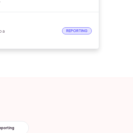
.
o a
REPORTING
eporting