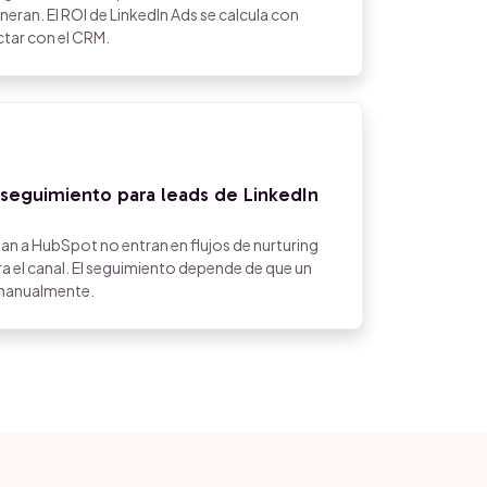
neran. El ROI de LinkedIn Ads se calcula con
tar con el CRM.
 seguimiento para leads de LinkedIn
gan a HubSpot no entran en flujos de nurturing
 el canal. El seguimiento depende de que un
 manualmente.