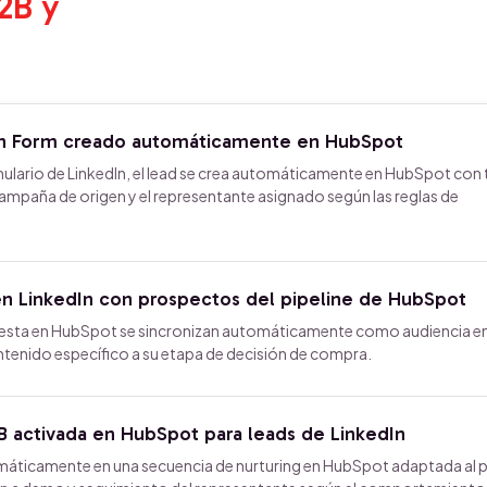
2B y
en Form creado automáticamente en HubSpot
lario de LinkedIn, el lead se crea automáticamente en HubSpot con
a campaña de origen y el representante asignado según las reglas de
en LinkedIn con prospectos del pipeline de HubSpot
esta en HubSpot se sincronizan automáticamente como audiencia e
ntenido específico a su etapa de decisión de compra.
B activada en HubSpot para leads de LinkedIn
máticamente en una secuencia de nurturing en HubSpot adaptada al pe