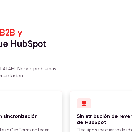
B2B y
e HubSpot
n LATAM. No son problemas
ementación.
 sincronización
Sin atribución de reve
de HubSpot
e Lead Gen Forms no llegan
El equipo sabe cuántos lead