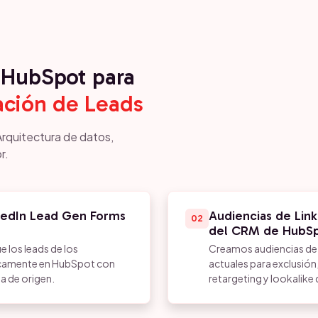
HubSpot para
ación de Leads
Arquitectura de datos,
r.
nkedIn Lead Gen Forms
Audiencias de Lin
02
del CRM de HubS
 los leads de los
Creamos audiencias de L
ticamente en HubSpot con
actuales para exclusió
a de origen.
retargeting y lookalike 