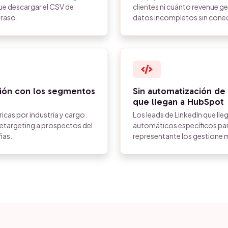
ue descargar el CSV de
clientes ni cuánto revenue ge
traso.
datos incompletos sin conec
xión con los segmentos
Sin automatización de
que llegan a HubSpot
icas por industria y cargo.
Los leads de LinkedIn que lle
retargeting a prospectos del
automáticos específicos para
ñas.
representante los gestione