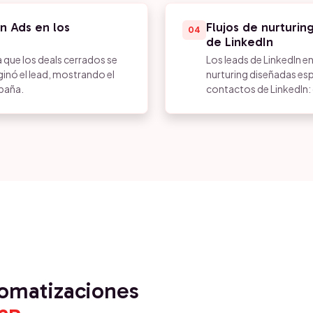
n Ads en los
Flujos de nurturin
04
de LinkedIn
que los deals cerrados se
Los leads de LinkedIn 
ginó el lead, mostrando el
nurturing diseñadas esp
mpaña.
contactos de LinkedIn: 
tomatizaciones