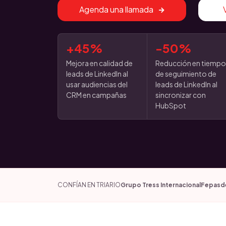
Agenda una llamada
+45%
-50%
Mejora en calidad de
Reducción en tiemp
leads de LinkedIn al
de seguimiento de
usar audiencias del
leads de LinkedIn al
CRM en campañas
sincronizar con
HubSpot
CONFÍAN EN TRIARIO
Grupo Tress Internacional
Fepasd