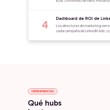
B2B: contenido de valor, invitac
Dashboard de ROI de Link
4
Los directores de marketing ven en
cada campaña de LinkedIn Ads, cone
HERRAMIENTAS
Qué hubs