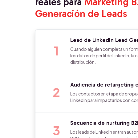
reales para
Marketing B
Generación de Leads
Lead de LinkedIn Lead G
1
Cuando alguien completa un formu
los datos de perfil de LinkedIn, l
distribución.
Audiencia de retargeting 
2
Los contactos en etapa de propu
LinkedIn para impactarlos con co
Secuencia de nurturing B2
3
Los leads de LinkedIn entran auto