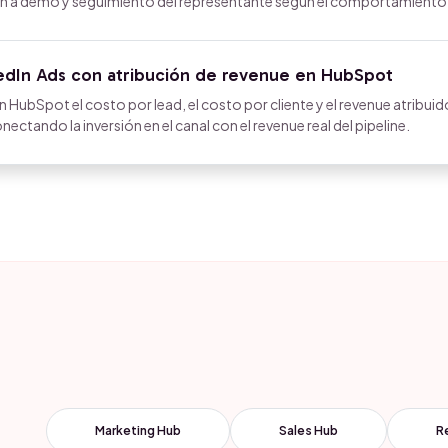
ión a demo y seguimiento del representante según el comportamiento
edIn Ads con atribución de revenue en HubSpot
 HubSpot el costo por lead, el costo por cliente y el revenue atribuid
ctando la inversión en el canal con el revenue real del pipeline.
Marketing Hub
Sales Hub
R