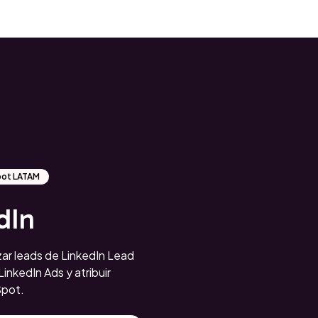
Spot LATAM
dIn
ar leads de LinkedIn Lead
inkedIn Ads y atribuir
Spot.