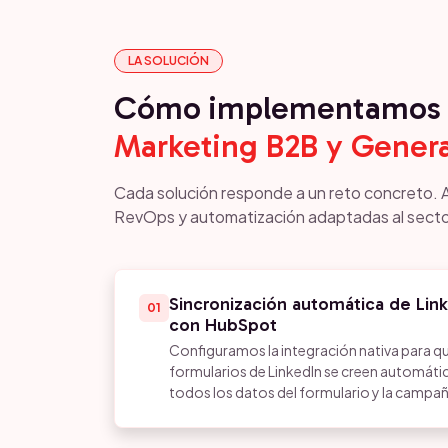
LA SOLUCIÓN
Cómo implementamos 
Marketing B2B y Gener
Cada solución responde a un reto concreto. 
RevOps y automatización adaptadas al secto
Sincronización automática de Li
01
con HubSpot
Configuramos la integración nativa para que
formularios de LinkedIn se creen automá
todos los datos del formulario y la campañ