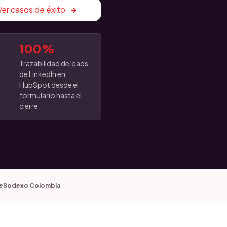
Ver casos de éxito
100%
o
Trazabilidad de leads
de LinkedIn en
HubSpot desde el
formulario hasta el
cierre
e
Sodexo Colombia