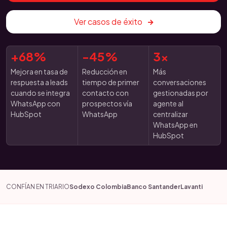
Ver casos de éxito
+68%
-45%
3x
Mejora en tasa de
Reducción en
Más
respuesta a leads
tiempo de primer
conversaciones
cuando se integra
contacto con
gestionadas por
WhatsApp con
prospectos vía
agente al
HubSpot
WhatsApp
centralizar
WhatsApp en
HubSpot
CONFÍAN EN TRIARIO
Sodexo Colombia
Banco Santander
Lavanti