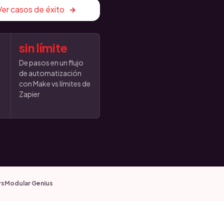
Ver casos de éxito
sin límite
De pasos en un flujo
de automatización
con Make vs límites de
Zapier
rs
Modular Genius