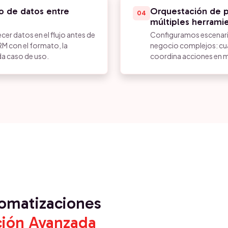
o de datos entre
Orquestación de 
04
múltiples herrami
cer datos en el flujo antes de
Configuramos escenari
RM con el formato, la
negocio complejos: cua
da caso de uso.
coordina acciones en m
tomatizaciones
ión Avanzada