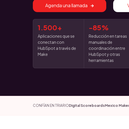
Agenda una llamada
1.500+
-85%
Aplicaciones que se
Reducción en tareas
conectan con
manuales de
HubSpot a través de
coordinación entre
Make
HubSpot y otras
herramientas
CONFÍAN EN TRIARIO
Digital Scoreboards
Mexico Make