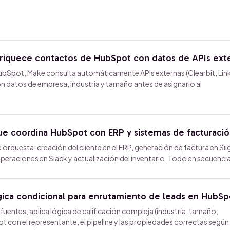
riquece contactos de HubSpot con datos de APIs ext
bSpot, Make consulta automáticamente APIs externas (Clearbit, Lin
con datos de empresa, industria y tamaño antes de asignarlo al
e coordina HubSpot con ERP y sistemas de facturaci
 orquesta: creación del cliente en el ERP, generación de factura en Sii
operaciones en Slack y actualización del inventario. Todo en secuencia
ica condicional para enrutamiento de leads en HubSp
 fuentes, aplica lógica de calificación compleja (industria, tamaño,
t con el representante, el pipeline y las propiedades correctas segú