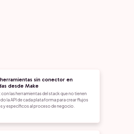
 herramientas sin conector en
das desde Make
on las herramientas del stack que no tienen
do la API de cada plataforma para crear flujos
s y específicos al proceso de negocio.