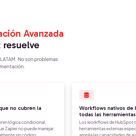
ación Avanzada
 resuelve
n LATAM. No son problemas
ementación.
que no cubren la
Workflows nativos de
todas las herramientas
eren lógica condicional,
Los workflows de HubSpot ti
ue Zapier no puede manejar.
herramientas externas espe
almente sin código.
amplía las capacidades de a