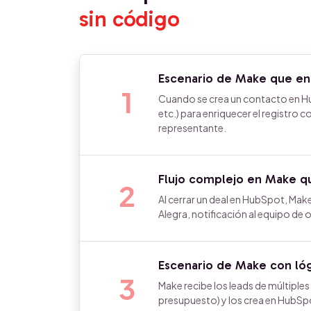
sin código
Escenario de Make que en
1
Cuando se crea un contacto en Hu
etc.) para enriquecer el registro 
representante.
Flujo complejo en Make qu
2
Al cerrar un deal en HubSpot, Make
Alegra, notificación al equipo de 
Escenario de Make con lóg
3
Make recibe los leads de múltiples
presupuesto) y los crea en HubSpo