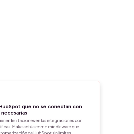
 HubSpot que no se conectan con
 necesarias
enen limitaciones en las integraciones con
cíficas. Make actúa como middleware que
utomatización de HubSpot sin límites.