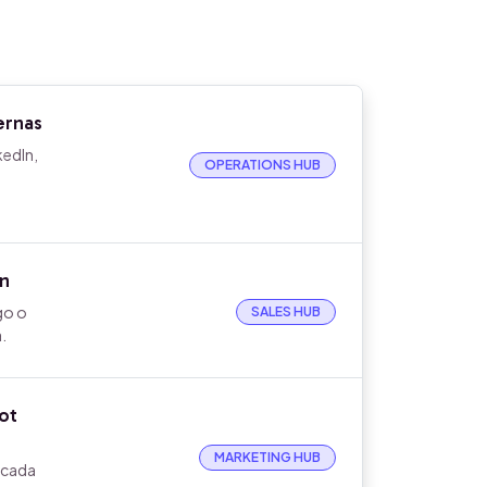
ernas
kedIn,
OPERATIONS HUB
ón
go o
SALES HUB
.
ot
MARKETING HUB
n cada