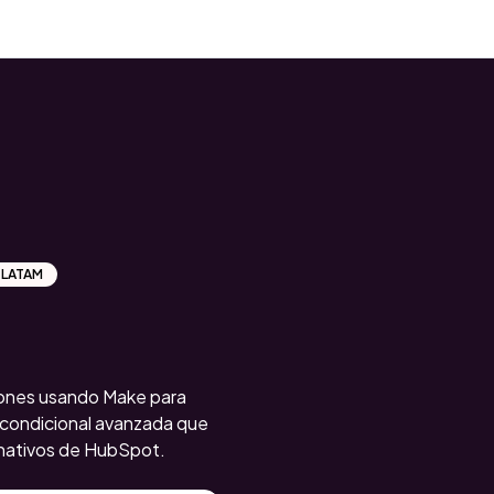
t LATAM
ones usando Make para
 condicional avanzada que
s nativos de HubSpot.