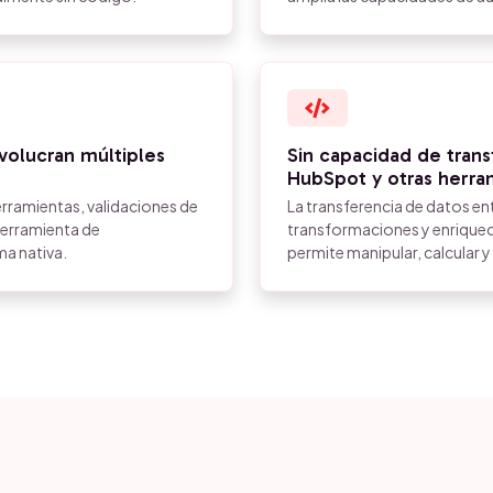
olucran múltiples
Sin capacidad de tran
HubSpot y otras herra
erramientas, validaciones de
La transferencia de datos en
herramienta de
transformaciones y enriquec
a nativa.
permite manipular, calcular y