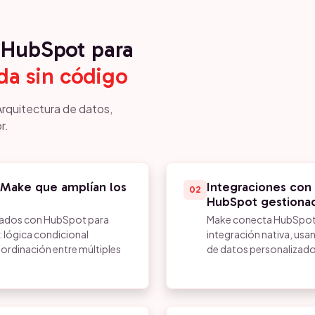
HubSpot para
a sin código
Arquitectura de datos,
r.
 Make que amplían los
Integraciones con
02
HubSpot gestiona
tados con HubSpot para
Make conecta HubSpot c
: lógica condicional
integración nativa, usan
ordinación entre múltiples
de datos personalizado