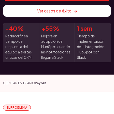
Ver casos de éxito
-40%
+55%
1 sem
Reducción en
Mejora en
Tiempo de
tiempo de
adopción de
implementación
respuesta del
HubSpot cuando
de la integración
equipo a alertas
las notificaciones
HubSpot con
críticas del CRM
llegan a Slack
Slack
CONFÍAN EN TRIARIO
Paybilt
EL PROBLEMA