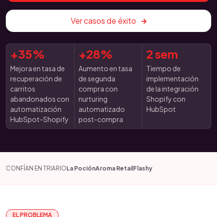
Ver casos de éxito
+35%
+28%
2 sem
Mejora en tasa de
Aumento en tasa
Tiempo de
recuperación de
de segunda
implementación
carritos
compra con
de la integración
abandonados con
nurturing
Shopify con
automatización
automatizado
HubSpot
HubSpot-Shopify
post-compra
CONFÍAN EN TRIARIO
La Poción
Aroma Retail
Flashy
EL PROBLEMA