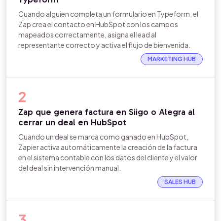
Cuando alguien completa un formulario en Typeform, el
Zap crea el contacto en HubSpot con los campos
mapeados correctamente, asigna el lead al
representante correcto y activa el flujo de bienvenida.
MARKETING HUB
2
Zap que genera factura en Siigo o Alegra al
cerrar un deal en HubSpot
Cuando un deal se marca como ganado en HubSpot,
Zapier activa automáticamente la creación de la factura
en el sistema contable con los datos del cliente y el valor
del deal sin intervención manual.
SALES HUB
3