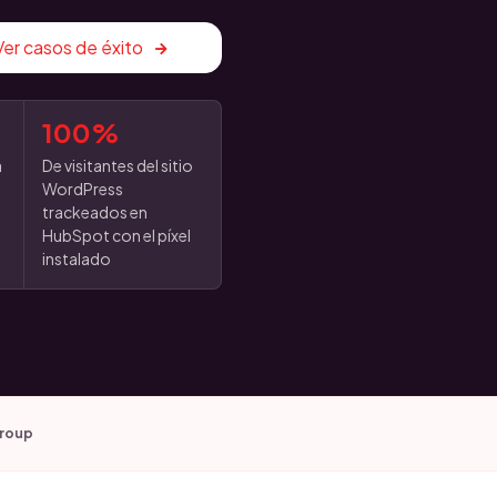
Ver casos de éxito
100%
a
De visitantes del sitio
WordPress
trackeados en
HubSpot con el píxel
instalado
Group