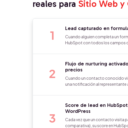
reales para
Sitio Web 
Lead capturado en formul
1
Cuando alguien completa un formu
HubSpot con todos los campos del 
Flujo de nurturing activad
2
precios
Cuando un contacto conocido vis
una notificación al representante
Score de lead en HubSpot 
WordPress
3
Cada vez que un contacto visita p
comparativa), su score en HubSp