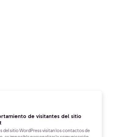
rtamiento de visitantes del sitio
t
s del sitio WordPress visitan los contactos de
do, es imposible personalizar la comunicación