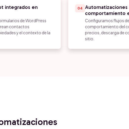
t integrados en
Automatizaciones 
04
comportamiento en
rmularios de WordPress
Configuramos flujos de
crean contactos
comportamiento del con
iedades y el contexto de la
precios, descarga de co
sitio.
tomatizaciones