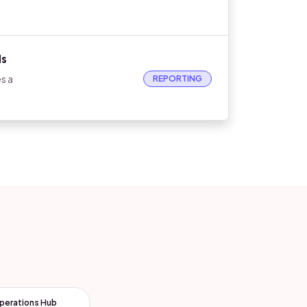
ds
s a
REPORTING
perations Hub