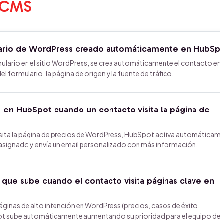
y CMS
ario de WordPress creado automáticamente en HubSp
lario en el sitio WordPress, se crea automáticamente el contacto e
formulario, la página de origen y la fuente de tráfico.
o en HubSpot cuando un contacto visita la página de
ita la página de precios de WordPress, HubSpot activa automática
 asignado y envía un email personalizado con más información.
que sube cuando el contacto visita páginas clave en
áginas de alto intención en WordPress (precios, casos de éxito,
ot sube automáticamente aumentando su prioridad para el equipo d