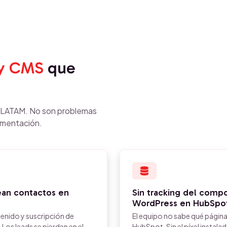
 y CMS
que
n LATAM. No son problemas
ementación.
ean contactos en
Sin tracking del compo
WordPress en HubSpo
enido y suscripción de
El equipo no sabe qué página
os leads se pierden en el
HubSpot. Sin el píxel instala