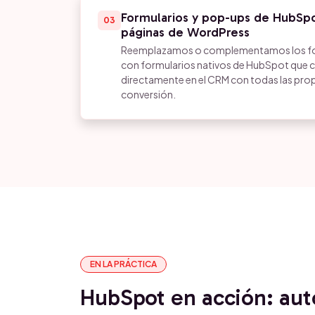
Formularios y pop-ups de HubSpo
03
páginas de WordPress
Reemplazamos o complementamos los fo
con formularios nativos de HubSpot que 
directamente en el CRM con todas las prop
conversión.
EN LA PRÁCTICA
HubSpot en acción: au