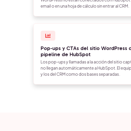
email o en una hoja de cálculo sin entrar al CRM.
Pop-ups y CTAs del sitio WordPress
pipeline de HubSpot
Los pop-ups y llamadas a la acción del sitio ca
no llegan automáticamente a HubSpot. El equipo
y los del CRM como dos bases separadas.