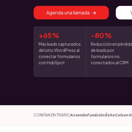
Agenda una llamada
+65%
-80%
Más leads capturados
Reducción en pérdid
del sitio WordPress al
de leads por
conectar formularios
formularios no
con HubSpot
conectados al CRM
CONFÍAN EN TRIARIO
Acsendo
Fundción Éxito
Colson 