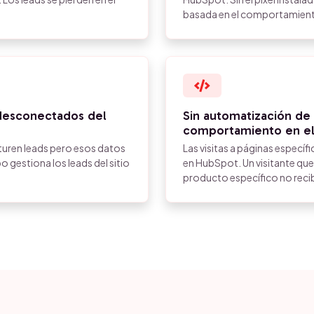
basada en el comportamiento 
 desconectados del
Sin automatización de 
comportamiento en el
pturen leads pero esos datos
Las visitas a páginas especí
 gestiona los leads del sitio
en HubSpot. Un visitante que 
producto específico no reci