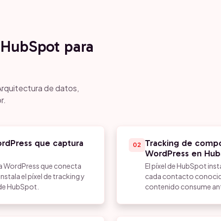
HubSpot para
Arquitectura de datos,
r.
ordPress que captura
Tracking de compo
02
WordPress en Hub
ara WordPress que conecta
El píxel de HubSpot ins
nstala el píxel de tracking y
cada contacto conocid
 de HubSpot.
contenido consume ante