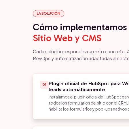
LA SOLUCIÓN
Cómo implementamos 
Sitio Web y CMS
Cada solución responde a un reto concreto. 
RevOps y automatización adaptadas al secto
Plugin oficial de HubSpot para W
01
leads automáticamente
Instalamos el plugin oficial de HubSpot p
todos los formularios del sitio con el CRM, i
habilita los formularios y pop-ups nativos