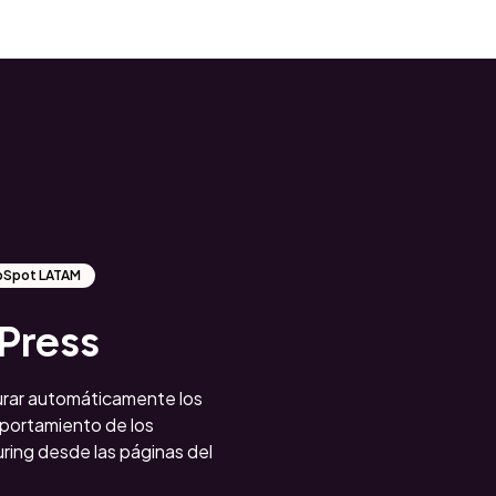
ubSpot LATAM
Press
rar automáticamente los
mportamiento de los
uring desde las páginas del