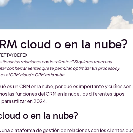
RM cloud o en la nube?
TETTAY DE FEX
tionar tus relaciones con los clientes? Si quieres tener una
tar con herramientas que te permitan optimizar tus procesos y
 es el CRM cloud o CRM en la nube.
ué es un CRM en la nube, por qué es importante y cuáles son
os las funciones del CRM en la nube, los diferentes tipos
 para utilizar en 2024.
loud o en la nube?
una plataforma de gestión de relaciones con los clientes qu