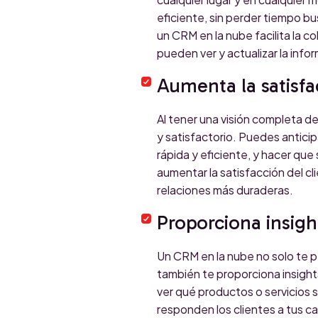
eficiente, sin perder tiempo b
un CRM en la nube facilita la 
pueden ver y actualizar la info
Aumenta la satisfa
Al tener una visión completa de
y satisfactorio. Puedes antici
rápida y eficiente, y hacer qu
aumentar la satisfacción del cli
relaciones más duraderas.
Proporciona insigh
Un CRM en la nube no solo te pe
también te proporciona insigh
ver qué productos o servicios
responden los clientes a tus c