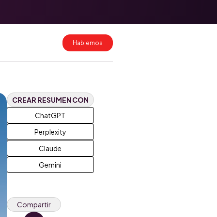
Migración de
datos a
HubSpot: cómo
hacerlo sin
Hablemos
perder
información
Costos de
implementación
de HubSpot en
Colombia y
CREAR RESUMEN CON
México 2026
ChatGPT
Perplexity
Claude
Gemini
Compartir