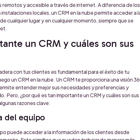
 remotos y accesible a través de internet. A diferencia de los
 instalaciones locales, un CRM en la nube permite acceder a l
de cualquier lugar y en cualquier momento, siempre que se
et.
tante un CRM y cuáles son sus
adera con tus clientes es fundamental para el éxito de tu
juego un CRM en la nube. Un CRM te proporciona una visión 3
 permite entender mejor sus necesidades y preferencias y
ado. Pero, ¿por qué es tan importante un CRM y cuáles son sus
algunas razones clave:
ia del equipo
po puede acceder a la información de los clientes desde
 momento. Esto significa que pueden trabajar de manera más