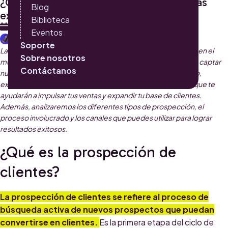
¿Qué estrategias para aumentar las ventas
Blog
existen?
Biblioteca
4 DE JULIO 2023
Eventos
ANDREA HURTADO
Soporte
La prospección de clientes es un componente fundamental en el
Sobre nosotros
mundo de las ventas y el marketing. Consiste en identificar y captar
Contáctanos
nuevos clientes potenciales para tu negocio. En este artículo,
exploraremos cinco estrategias efectivas de prospección que te
ayudarán a impulsar tus ventas y expandir tu base de clientes.
Además, analizaremos los diferentes tipos de prospección, el
proceso involucrado y los canales que puedes utilizar para lograr
resultados exitosos.
¿Qué es la prospección de
clientes?
La prospección de clientes se refiere al proceso de
búsqueda activa de nuevos prospectos que puedan
convertirse en clientes.
Es la primera etapa del ciclo de