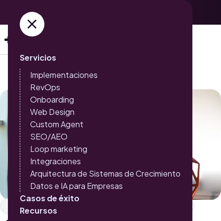
Adquiere ya tus entradas →
Servicios
Implementaciones
RevOps
Onboarding
Web Design
Custom Agent
SEO/AEO
Loop marketing
Integraciones
Arquitectura de Sistemas de Crecimiento
Datos e IA para Empresas
Casos de éxito
Inbound Marketing
Habilitación de ventas y CRM
Recursos