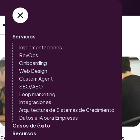
Adquiere ya tus entradas →
Servicios
Implementaciones
RevOps
Onboarding
Web Design
Custom Agent
SEO/AEO
Loop marketing
Integraciones
Arquitectura de Sistemas de Crecimiento
Datos e IA para Empresas
Casos de éxito
Servicio al cliente
Recursos
Estrategias de servicio al cliente efectivas