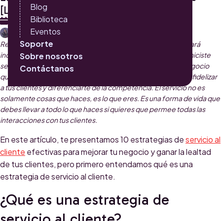
Blog
[Lista]
Biblioteca
28 DE MARZO 2023
Eventos
LIZ BUELVAS
Soporte
Recuerda esto: la gente olvidará lo que dijiste, la gente olvidará
incluso lo que hiciste, pero nunca, ¡jamás! olvidará cómo los hiciste
Sobre nosotros
sentir. El servicio al cliente es fundamental para cualquier negocio
Contáctanos
que quiera prosperar en el mercado actual. Es una forma de fidelizar
a tus clientes y diferenciarte de la competencia. El servicio no es
solamente cosas que haces, es lo que eres. Es una forma de vida que
debes llevar a todo lo que haces si quieres que permee todas las
interacciones con tus clientes.
En este artículo, te presentamos 10 estrategias de
servicio al
cliente
efectivas para mejorar tu negocio y ganar la lealtad
de tus clientes, pero primero entendamos qué es una
estrategia de servicio al cliente.
¿Qué es una estrategia de
servicio al cliente?