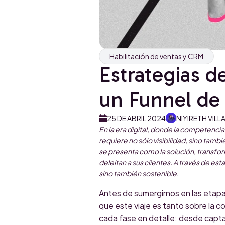
Habilitación de ventas y CRM
Estrategias d
un Funnel de 
25 DE ABRIL 2024
NIYIRETH VIL
En la era digital, donde la competenci
requiere no sólo visibilidad, sino tam
se presenta como la solución, transfo
deleitan a sus clientes. A través de es
sino también sostenible.
Antes de sumergirnos en las etapa
que este viaje es tanto sobre la 
cada fase en detalle: desde captar