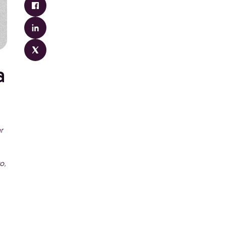
a
r
o,