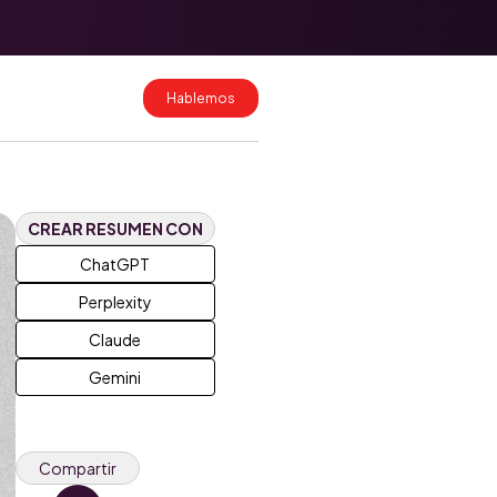
Migración de
datos a
HubSpot: cómo
hacerlo sin
Hablemos
perder
información
Costos de
implementación
de HubSpot en
Colombia y
CREAR RESUMEN CON
México 2026
ChatGPT
Perplexity
Claude
Gemini
Compartir