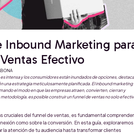
e Inbound Marketing par
Ventas Efectivo
LABONA
a es intensa y los consumidores están inundados de opciones, destaca
bién una estrategia meticulosamente planificada. El inbound marketing
rmando el modo en que las empresas atraen, convierten, cierran y
ta metodología, es posible construir un funnel de ventas no solo efectiv
s cruciales del funnel de ventas, es fundamental comprender
conexión como sobre la conversión. En esta guía, exploraremos
 la atención de tu audiencia hasta transformar clientes