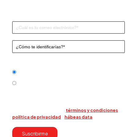
Subscribe to our Blog and don’t miss anything!
Frecuencia
*
Cada nueva publicación
Mensual
Al enviar este formulario, acepta que Triario use su
información para contactarlo sobre sus productos y
servicios. Acepta nuestros
términos y condiciones
,
política de privacidad
y
hábeas data
.