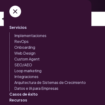
Adquiere ya tus entradas →
Servicios
Implementaciones
RevOps
Onboarding
Web Design
Inbound Marketing
Inteligencia Artificial
Custom Agent
Loop Marketing: la
SEO/AEO
evolución natural del
Loop marketing
Integraciones
Inbound hacia el
Arquitectura de Sistemas de Crecimiento
Datos e IA para Empresas
crecimiento sostenible
Casos de éxito
Recursos
Del embudo al infinito: el nuevo paradigma del