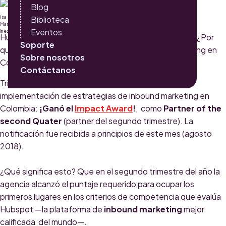
LUISA MARTÍNEZ
Blog
Biblioteca
Eventos
Hubspot premia a sus aliados con mejor desempeño. ¿Por
Soporte
qué Triario avanza para ser el líder en inbound marketing en
Sobre nosotros
Colombia?
Contáctanos
Triario ha demostrado capacidad de liderazgo en la
implementación de estrategias de inbound marketing en
Colombia:
¡Ganó el
Impact Award
!
, como
Partner of the
second Quater
(partner del segundo trimestre). La
notificación fue recibida a principios de este mes (agosto
2018).
¿Qué significa esto? Que en el segundo trimestre del año la
agencia alcanzó el puntaje requerido para ocupar los
primeros lugares en los criterios de competencia que evalúa
Hubspot —la plataforma de
inbound marketing
mejor
calificada del mundo—.