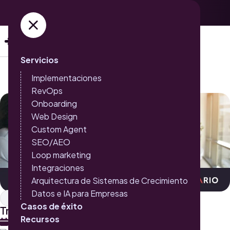
Adquiere ya tus entradas →
Servicios
Implementaciones
RevOps
Onboarding
Web Design
Custom Agent
SEO/AEO
Loop marketing
Integraciones
Arquitectura de Sistemas de Crecimiento
Datos e IA para Empresas
Inbound Marketing
Casos de éxito
Triario ganó el premio Impact
Recursos
15 DE AGOSTO 2018