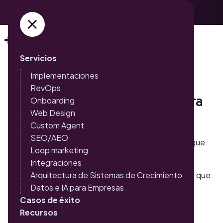
Adquiere ya tus entradas →
Servicios
Implementaciones
Capítulo 6
RevOps
Qué debes presupuestar para
Onboarding
Web Design
tu E-commerce (Podcast)
Custom Agent
SEO/AEO
Haciendo clic AQUÍ, podrás acceder al contenido que
Loop marketing
mencionamos en este capítulo.
Integraciones
Esta lección continúa, disfruta los demás capítulos que
Arquitectura de Sistemas de Crecimiento
hemos preparado para ti.
Datos e IA para Empresas
Casos de éxito
Recursos