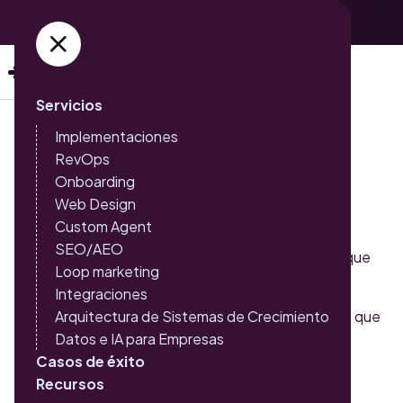
Adquiere ya tus entradas →
Servicios
Implementaciones
Capítulo 2
RevOps
Qué necesitas para atraer a
Onboarding
Web Design
tus clientes ideales
Custom Agent
SEO/AEO
Haciendo clic AQUÍ,
podrás acceder al contenido que
Loop marketing
mencionamos en este capítulo.
Integraciones
Esta lección continúa, disfruta los demás capítulos que
Arquitectura de Sistemas de Crecimiento
hemos preparado para ti.
Datos e IA para Empresas
Casos de éxito
Recursos