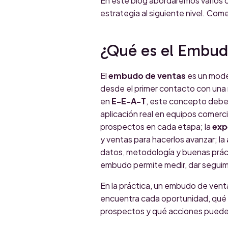
En este blog abordaremos varios c
estrategia al siguiente nivel. Co
¿Qué es el Embud
El
embudo de ventas
es un mode
desde el primer contacto con una
en
E-E-A-T
, este concepto debe 
aplicación real en equipos comerci
prospectos en cada etapa; la
exp
y ventas para hacerlos avanzar; la
datos, metodología y buenas práct
embudo permite medir, dar seguimi
En la práctica, un embudo de vent
encuentra cada oportunidad, qué 
prospectos y qué acciones pueden 