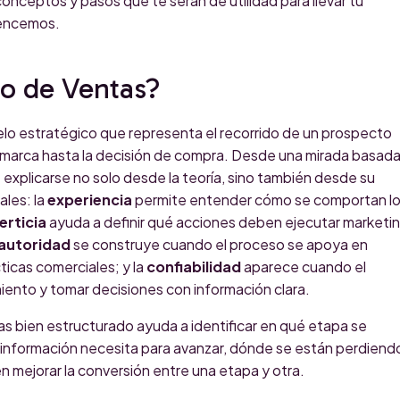
onceptos y pasos que te serán de utilidad para llevar tu
mencemos.
o de Ventas?
lo estratégico que representa el recorrido de un prospecto
 marca hasta la decisión de compra. Desde una mirada basad
explicarse no solo desde la teoría, sino también desde su
ales: la
experiencia
permite entender cómo se comportan l
erticia
ayuda a definir qué acciones deben ejecutar marketi
autoridad
se construye cuando el proceso se apoya en
icas comerciales; y la
confiabilidad
aparece cuando el
ento y tomar decisiones con información clara.
as bien estructurado ayuda a identificar en qué etapa se
información necesita para avanzar, dónde se están perdiend
mejorar la conversión entre una etapa y otra.