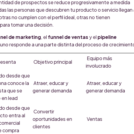
antidad de prospectos se reduce progresivamente a medida
as las personas que descubren tu producto o servicio llegan 
tras no cumplen con el perfil ideal, otras no tienen
 para tomar una decisión.
nel de marketing
, el
funnel de ventas
y el
pipeline
uno responde a una parte distinta del proceso de crecimient
Equipo más
resenta
Objetivo principal
involucrado
rido desde que
ona conoce la
Atraer, educar y
Atraer, educar y
sta que se
generar demanda
generar demanda
e en lead
rido desde que
Convertir
cto entra al
oportunidades en
Ventas
comercial
clientes
e compra