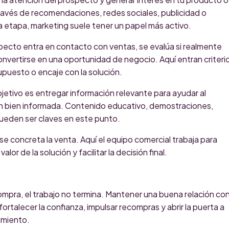
 través de recomendaciones, redes sociales, publicidad o
 etapa, marketing suele tener un papel más activo.
pecto entra en contacto con ventas, se evalúa si realmente
onvertirse en una oportunidad de negocio. Aquí entran criteri
puesto o encaje con la solución.
bjetivo es entregar información relevante para ayudar al
n bien informada. Contenido educativo, demostraciones,
pueden ser claves en este punto.
e concreta la venta. Aquí el equipo comercial trabaja para
alor de la solución y facilitar la decisión final.
mpra, el trabajo no termina. Mantener una buena relación co
ortalecer la confianza, impulsar recompras y abrir la puerta a
imiento.