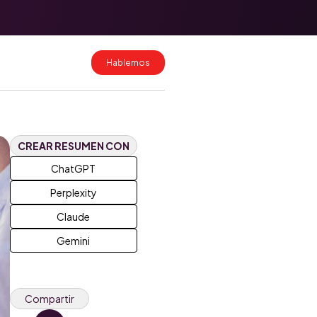
Migración de
datos a
HubSpot: cómo
hacerlo sin
Hablemos
perder
información
Costos de
implementación
de HubSpot en
Colombia y
CREAR RESUMEN CON
México 2026
ChatGPT
Perplexity
Claude
Gemini
Compartir