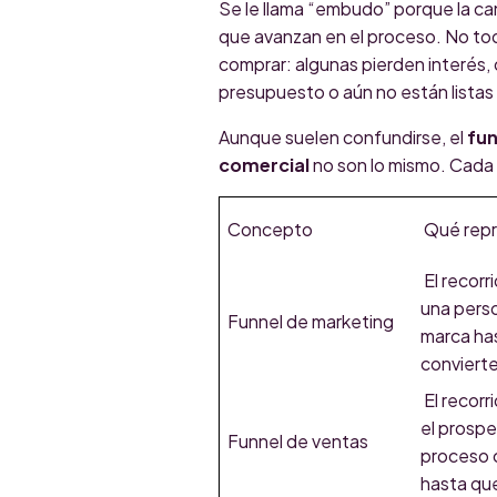
Se le llama “embudo” porque la c
que avanzan en el proceso. No tod
comprar: algunas pierden interés, o
presupuesto o aún no están listas
Aunque suelen confundirse, el
fun
comercial
no son lo mismo. Cada 
Concepto
Qué rep
El recor
una pers
Funnel de marketing
marca ha
conviert
El recor
el prospe
Funnel de ventas
proceso 
hasta qu