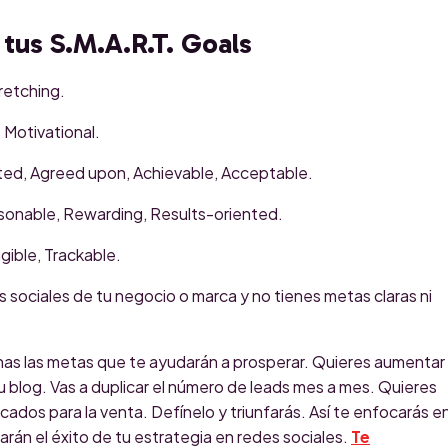
 tus S.M.A.R.T. Goals
retching.
otivational.
d, Agreed upon, Achievable, Acceptable.
nable, Rewarding, Results-oriented.
ble, Trackable.
 sociales de tu negocio o marca y no tienes metas claras ni
as las metas que te ayudarán a prosperar. Quieres aumentar 
tu blog. Vas a duplicar el número de leads mes a mes. Quieres
cados para la venta. Defínelo y triunfarás. Así te enfocarás e
rán el éxito de tu estrategia en redes sociales.
Te