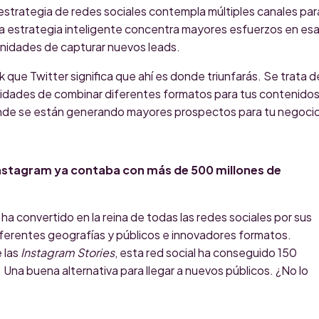
estrategia de redes sociales contempla múltiples canales par
a estrategia inteligente concentra mayores esfuerzos en es
nidades de capturar nuevos leads.
ue Twitter significa que ahí es donde triunfarás. Se trata d
idades de combinar diferentes formatos para tus contenidos
nde se están generando mayores prospectos para tu negoci
 Instagram ya contaba con más de 500 millones de
 ha convertido en la reina de todas las redes sociales por sus
diferentes geografías y públicos e innovadores formatos.
 las
Instagram Stories
, esta red social ha conseguido 150
. Una buena alternativa para llegar a nuevos públicos. ¿No lo