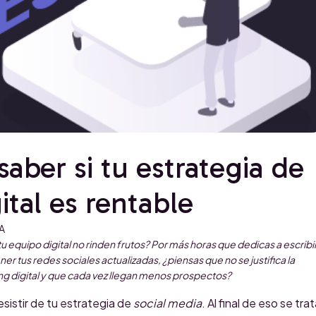
saber si tu estrategia de
ital es rentable
A
u equipo digital no rinden frutos? Por más horas que dedicas a escribi
er tus redes sociales actualizadas, ¿piensas que no se justifica la
ng digital y que cada vez llegan menos prospectos?
sistir de tu estrategia de
social media
. Al final de eso se trat