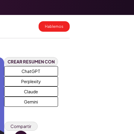
Migración de
datos a
HubSpot: cómo
hacerlo sin
Hablemos
perder
información
Costos de
implementación
de HubSpot en
Colombia y
CREAR RESUMEN CON
México 2026
ChatGPT
Perplexity
Claude
Gemini
Compartir