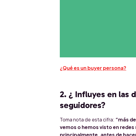
¿Qué es un buyer persona?
2. ¿ Influyes en las
seguidores?
Toma nota de esta cifra:
“más del
vemos o hemos visto en redes 
principalmente, antes de hace