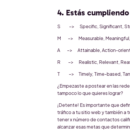
4. Estás cumpliendo
S –> Specific, Significant, St
M –> Measurable, Meaningful, M
A –> Attainable, Action-oriente
R –> Realistic, Relevant, Reaso
T –> Timely, Time-based, Tangi
¿Empezaste a postear en las redes
tampoco lo que quieres lograr?
¡Detente! Es importante que defin
tráfico a tu sitio web y también a 
tener x número de contactos califi
alcanzar esas metas que determina