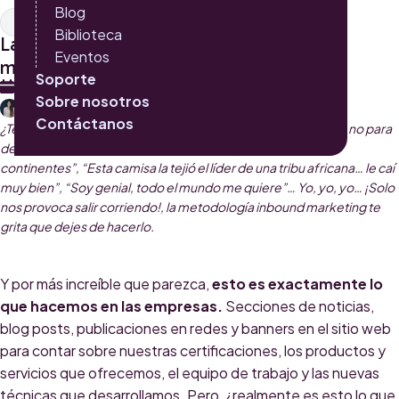
Blog
Inbound Marketing
Biblioteca
La magia de la metodología inbound
Eventos
marketing
Soporte
9 DE JUNIO 2017
Sobre nosotros
JUANITA MORENO
Contáctanos
¿Te ha pasado que sales en una primera cita y la otra persona no para
de hablar de ella misma? “Me encanta viajar, he estado en 4
continentes”, “Esta camisa la tejió el líder de una tribu africana… le caí
muy bien”, “Soy genial, todo el mundo me quiere”… Yo, yo, yo… ¡Solo
nos provoca salir corriendo!, la metodología inbound marketing te
grita que dejes de hacerlo.
Y por más increíble que parezca,
esto es exactamente lo
que hacemos en las empresas.
Secciones de noticias,
blog posts, publicaciones en redes y banners en el sitio web
para contar sobre nuestras certificaciones, los productos y
servicios que ofrecemos, el equipo de trabajo y las nuevas
técnicas que desarrollamos. Pero, ¿realmente es esto lo que