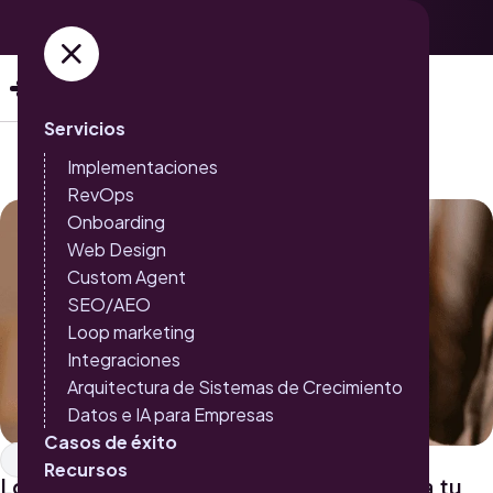
Adquiere ya tus entradas →
Servicios
Implementaciones
RevOps
Onboarding
Web Design
Custom Agent
SEO/AEO
Loop marketing
Integraciones
Arquitectura de Sistemas de Crecimiento
Datos e IA para Empresas
Casos de éxito
SEO
Recursos
Lo que debes saber del link building para tu