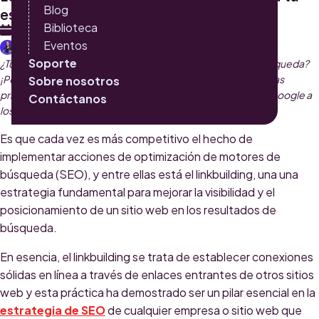
Blog
estrategia SEO
Biblioteca
9 DE FEBRERO 2024
Eventos
KAREN OSORNO VARELA
Soporte
¿Tu marca en los primeros resultados de los motores de búsqueda?
¡Por supuesto! Sabemos lo importante que es aparecer en las
Sobre nosotros
primeras posibilidades que ofrecen los buscadores como Google a
Contáctanos
los usuarios.
Es que cada vez es más competitivo el hecho de
implementar acciones de optimización de motores de
búsqueda (SEO), y entre ellas está el linkbuilding, una una
estrategia fundamental para mejorar la visibilidad y el
posicionamiento de un sitio web en los resultados de
búsqueda.
En esencia, el linkbuilding se trata de establecer conexiones
sólidas en línea a través de enlaces entrantes de otros sitios
web y esta práctica ha demostrado ser un pilar esencial en la
estrategia de SEO
de cualquier empresa o sitio web que