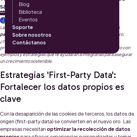
Blog
sacan ventaja competitiva
Biblioteca
28 DE OCTUBRE 2024
Eventos
JESSICA GUERRA
Soporte
Las
tendencias digitales que te traemos no son solo modas
pasajeras, son oportunidades estratégicas para liderar.
Pero,
Sobre nosotros
¿cómo pasar del hype a la implementación práctica? Aquí te
Contáctanos
presentamos seis tendencias clave para el próximo año, junto con
ejemplos y estrategias que te ayudarán a integrarlas para asegurar
un crecimiento sostenible.
Estrategias 'First-Party Data':
Fortalecer los datos propios es
clave
Con la desaparición de las cookies de terceros, los datos de
origen (first-party data) se convierten en el nuevo oro. Las
empresas necesitan
optimizar la recolección de datos
propios
para ofrecer experiencias personalizadas y tomar