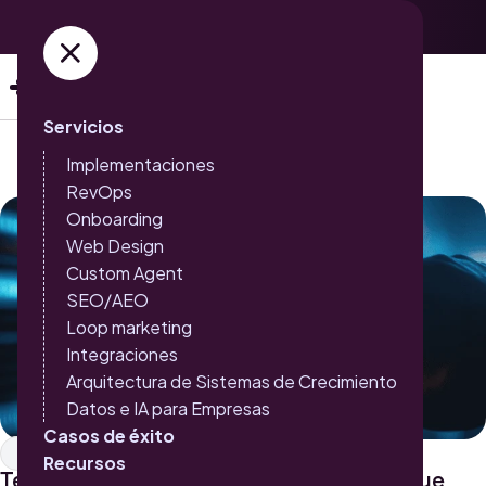
Adquiere ya tus entradas →
Servicios
Implementaciones
RevOps
Onboarding
Web Design
Custom Agent
SEO/AEO
Loop marketing
Integraciones
Arquitectura de Sistemas de Crecimiento
Datos e IA para Empresas
Casos de éxito
Inbound Marketing
Recursos
Tendencias 2025: empresas visionarias que